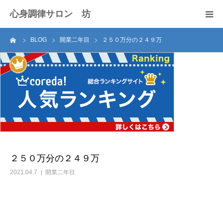
心身調律サロン 坊
ーム
BLOG
開業二年目
２５０万分の２４９万
セラピスト紹介
サロンのご案内
施術料
アクセス
お問い合わせ
２５０万分の２４９万
2021.04.7
開業二年目
ブログ