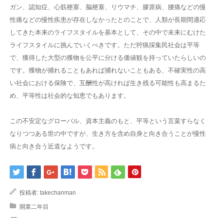
ガン、認知症、心筋梗塞、脳梗塞、リウマチ、膠原病、腰痛などの慢
性痛などの慢性疾患が存在しなかったとのことで、人類が長期間適応
してきた本来のライフスタイルを基本として、その中で未来にむけた
ライフスタイルに挑んでいくべきです。ただ狩猟採集民社会は平等
で、獲得した大型の獲物を公平に分ける価値観を持っていたらしいの
です。獲物が捕れることもあれば捕れないこともある、不確実性の高
い社会における保険で、互酬性が高ければ生き残る可能性も高まるた
め、平等性は社会的な知恵でもあります。
この不安定なグローバル、資本主義のもと、平等という言葉すらなく
なりつつある世の中ですが、生き方を含め自身と向き合うことが慢性
病と向き合う近道なようです。
投稿者:
takechanman
開業二年目