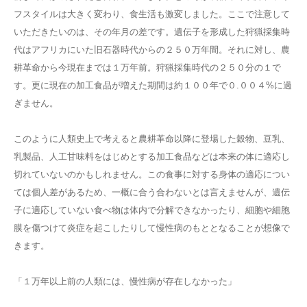
フスタイルは大きく変わり、食生活も激変しました。ここで注意して
いただきたいのは、その年月の差です。遺伝子を形成した狩猟採集時
代はアフリカにいた旧石器時代からの２５０万年間。それに対し、農
耕革命から今現在までは１万年前。狩猟採集時代の２５０分の１で
す。更に現在の加工食品が増えた期間は約１００年で０.００４%に過
ぎません。
このように人類史上で考えると農耕革命以降に登場した穀物、豆乳、
乳製品、人工甘味料をはじめとする加工食品などは本来の体に適応し
切れていないのかもしれません。この食事に対する身体の適応につい
ては個人差があるため、一概に合う合わないとは言えませんが、遺伝
子に適応していない食べ物は体内で分解できなかったり、細胞や細胞
膜を傷つけて炎症を起こしたりして慢性病のもととなることが想像で
きます。
「１万年以上前の人類には、慢性病が存在しなかった」