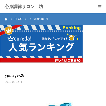
心身調律サロン 坊
ーム
BLOG
yjimage-26
セラピスト紹介
サロンのご案内
施術料
アクセス
お問い合わせ
yjimage-26
2019.08.16
ブログ