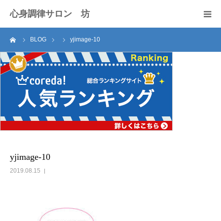
心身調律サロン 坊
ーム
BLOG
yjimage-10
セラピスト紹介
サロンのご案内
施術料
アクセス
お問い合わせ
yjimage-10
2019.08.15
ブログ