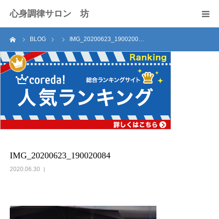
心身調律サロン 坊
ーム
BLOG
IMG_20200623_1900200…
セラピスト紹介
サロンのご案内
施術料
アクセス
お問い合わせ
IMG_20200623_190020084
2020.06.30
ブログ