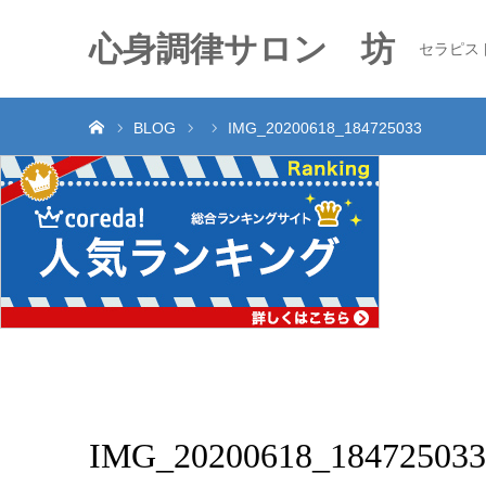
心身調律サロン 坊
セラピス
ホーム
BLOG
IMG_20200618_184725033
IMG_20200618_184725033