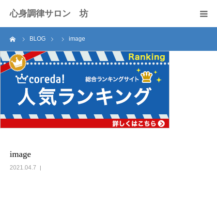
心身調律サロン 坊
ーム
BLOG
image
セラピスト紹介
サロンのご案内
施術料
アクセス
お問い合わせ
image
2021.04.7
ブログ