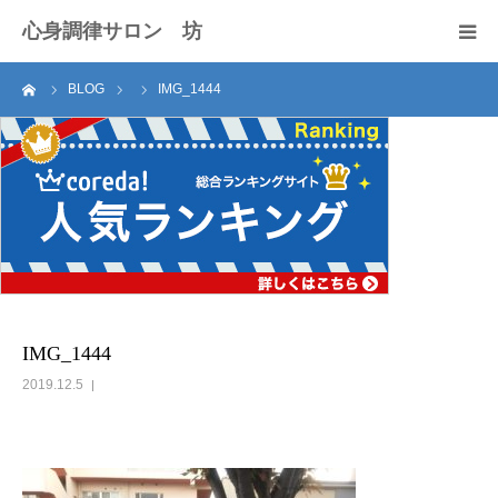
心身調律サロン 坊
ーム
BLOG
IMG_1444
セラピスト紹介
サロンのご案内
施術料
アクセス
お問い合わせ
IMG_1444
2019.12.5
ブログ