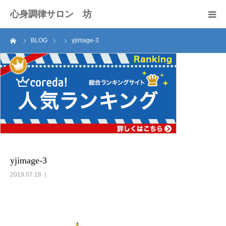
心身調律サロン 坊
ーム
BLOG
yjimage-3
セラピスト紹介
サロンのご案内
施術料
アクセス
お問い合わせ
yjimage-3
2019.07.18
ブログ