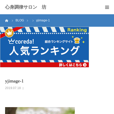
心身調律サロン 坊
ーム
BLOG
yjimage-1
セラピスト紹介
サロンのご案内
施術料
アクセス
お問い合わせ
yjimage-1
2019.07.18
ブログ