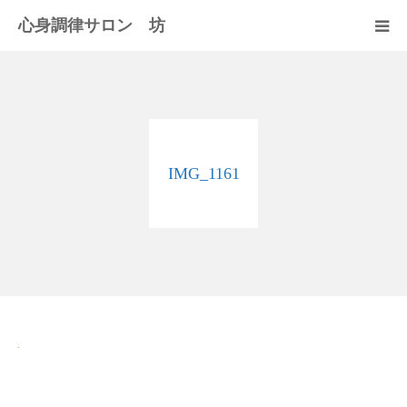
心身調律サロン 坊
セラピスト紹介
サロンのご案内
IMG_1161
施術料
アクセス
お問い合わせ
ブログ